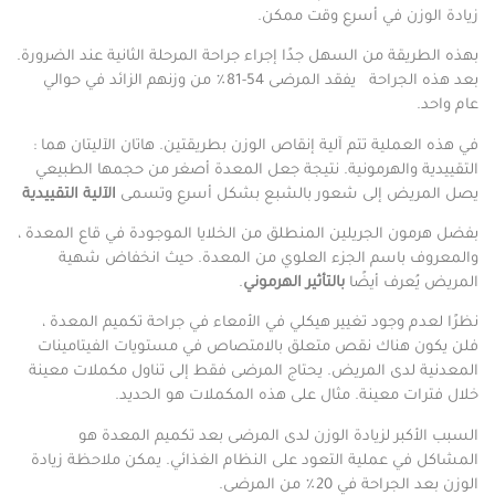
زيادة الوزن في أسرع وقت ممكن.
بهذه الطريقة من السهل جدًا إجراء جراحة المرحلة الثانية عند الضرورة.
بعد هذه الجراحة يفقد المرضى 54-81٪ من وزنهم الزائد في حوالي
عام واحد.
في هذه العملية تتم آلية إنقاص الوزن بطريقتين. هاتان الآليتان هما :
التقييدية والهرمونية. نتيجة جعل المعدة أصغر من حجمها الطبيعي
يصل المريض إلى شعور بالشبع بشكل أسرع وتسمى
الآلية التقييدية
بفضل هرمون الجريلين المنطلق من الخلايا الموجودة في قاع المعدة ،
والمعروف باسم الجزء العلوي من المعدة. حيث انخفاض شهية
المريض يُعرف أيضًا
بالتأثير الهرموني
.
نظرًا لعدم وجود تغيير هيكلي في الأمعاء في جراحة تكميم المعدة ،
فلن يكون هناك نقص متعلق بالامتصاص في مستويات الفيتامينات
المعدنية لدى المريض. يحتاج المرضى فقط إلى تناول مكملات معينة
خلال فترات معينة. مثال على هذه المكملات هو الحديد.
السبب الأكبر لزيادة الوزن لدى المرضى بعد تكميم المعدة هو
المشاكل في عملية التعود على النظام الغذائي. يمكن ملاحظة زيادة
الوزن بعد الجراحة في 20٪ من المرضى.