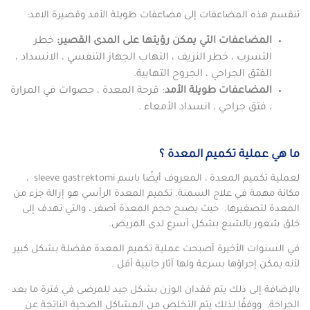
تنقسم هذه المضاعفات إلى مضاعفات طويلة الأمد وقصيرة الامد:
المضاعفات التي يمكن رؤيتها على المدى القصير:
خطر
التسرب ، خطر النزيف ، التهاب الجهاز التنفسي ، الانسداد ،
الفتق الجراحي ، الجروح التهابية.
المضاعفات طويلة الأمد
: قرحة المعدة ، حصوات في المرارة
، فتق جراحي ، انسداد الأمعاء .
ما هي عملية تكميم المعدة ؟
لعملية تكميم المعدة ، المعروف أيضًا باسم sleeve gastrektomi ،
مكانة مهمة في علاج السمنة. تكميم المعدة الرأسي هو إزالة جزء من
المعدة لتصغيرها. حيث يصبح حجم المعدة أصغر ، والتي تهدف إلى
خلق شعور بالشبع بشكل أسرع لدى المريض.
في السنوات الأخيرة أصبحت عملية تكميم المعدة مفضلة بشكل كبير
لأنه يمكن إجراؤها بسرعة ولها آثار جانبية أقل .
بالإضافة إلى ذلك يتم فقدان الوزن بشكل جيد للمرضى في فترة ما بعد
الجراحة, ووفقًا لذلك يتم التخلص من المشاكل الصحية الناتجة عن