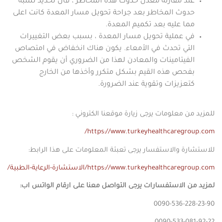
عند مقارنة معدل حدوث هذه المخاطر ، فان تحديد نسبة
حدوث المخاطر بعد جراحة تحويل مسار المعدة كانت اعلى
مما عليه بعد تكميم المعدة.
في عملية تحويل مسار المعدة ، بسبب بعض التغييرات
التي تحدث في الأمعاء. يكون هناك انخفاض في امتصاص
الفيتامينات والمعادن لهذا من الضروري أن يقوم الشخص
بفحص هذه القيم بشكل متكرر وأخذها من الخارج
كتعزيزات وتقوية عند الضرورة.
للمزيد من معلومات يرجى زيارة موقعنا الكتروني :
https://www.turkeyhealthcaregroup.com/
للاستشارة والاستفسار يرجى تعبئة المعلومات على هذا الرابط:
https://www.turkeyhealthcaregroup.com/الاستشارة-الرعاية-الطبية/
لمزيد من الاستفسارات يرجى التواصل معنا على ارقام الواتس اب:
0090-536-228-23-90