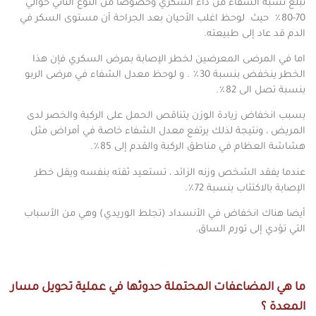
تبلغ نسبة الشفاء من داء السكري وخصوصا من النوع الثاني حوالي
70-80٪ حيث لوحظ اغلب الأحيان بعد الجراحة أن مستوى السكر في
الدم قد عاد إلى طبيعته.
اما في المرضى المعرضين لخطر الإصابة بمرض السكري فإن هذا
الخطر ينخفض بنسبة 30٪؜ . و لوحظ معدل الشفاء في مرضى الربو
بنسبة تصل الى 82٪.
بسبب ‏انخفاض زيادة الوزن يتناقص الحمل على الركبة والخصر لدى
المريض ، ونتيجة لذلك يرتفع معدل الشفاء خاصة في أمراض مثل
هشاشة العظام في مناطق الركبة والقدم إلى 85٪.
عندما يفقد الشخص وزنه الزائد ، تستعيد ثقته بنفسه ويقل خطر
الإصابة بالاكتئاب بنسبة 72٪.
أيضا هناك ‏انخفاض في الأنسداد (تجلط الوريدي) وهي من الأسباب
‏التي تؤدي إلى تورم الساق.
ما هي المضاعفات المحتملة حدوثها في عملية تحويل مسار
المعدة ؟