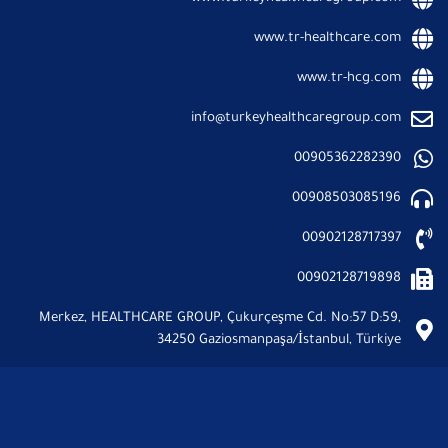
www.tr-healthcare.com
www.tr-hcg.com
info@turkeyhealthcaregroup.com
00905362282390
00908503085196
00902128717397
00902128719898
Merkez, HEALTHCARE GROUP, Çukurçeşme Cd. No:57 D:59,
34250 Gaziosmanpaşa/İstanbul, Türkiye