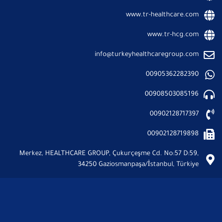
www.tr-healthcare.com
www.tr-hcg.com
info@turkeyhealthcaregroup.com
00905362282390
00908503085196
00902128717397
00902128719898
Merkez, HEALTHCARE GROUP, Çukurçeşme Cd. No:57 D:59,
34250 Gaziosmanpaşa/İstanbul, Türkiye