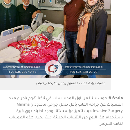
عملية جراحة القلب المفتوح رباعي فالوت( رباعية )
ملاحظة:
موسستنا من اول الموسسات في تركيا تقوم باجراء هذه
العمليات عن جراحة القلب بأقل تدخل جراحي محدود Minimally
Invasive Surgery حيث تتميز مؤسستنا بوجود اطباء ذوي خبرة
باستخدام هذا النوع من التقنيات الحديثة حيث نجرى هذه العمليات
لكافة المرضى.