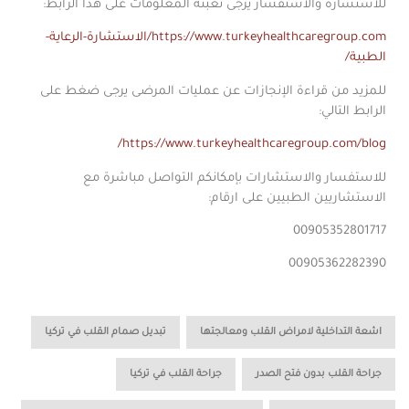
للاستشارة والاستفسار يرجى تعبئة المعلومات على هذا الرابط:
https://www.turkeyhealthcaregroup.com/الاستشارة-الرعاية-
الطبية/
للمزيد من قراءة الإنجازات عن عمليات المرضى يرجى ضغط على
الرابط التالي:
https://www.turkeyhealthcaregroup.com/blog/
للاستفسار والاستشارات بإمكانكم التواصل مباشرة مع
الاستشاريين الطبيين على ارقام:
00905352801717
00905362282390
,
,
اشعة التداخلية لامراض القلب ومعالجتها
تبديل صمام القلب في تركيا
,
,
جراحة القلب بدون فتح الصدر
جراحة القلب في تركيا