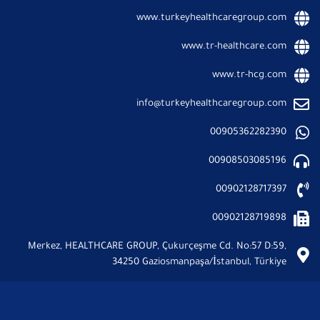
www.turkeyhealthcaregroup.com
www.tr-healthcare.com
www.tr-hcg.com
info@turkeyhealthcaregroup.com
00905362282390
00908503085196
00902128717397
00902128719898
Merkez, HEALTHCARE GROUP, Çukurçeşme Cd. No:57 D:59,
34250 Gaziosmanpaşa/İstanbul, Türkiye