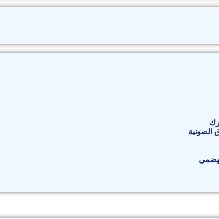
رك
 الصوتية
لهضمي