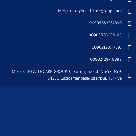
info@turkeyhealthcaregroup.com
00905362282390
00908503085196
00902128717397
00902128719898
Merkez, HEALTHCARE GROUP, Çukurçeşme Cd. No:57 D:59,
34250 Gaziosmanpaşa/İstanbul, Türkiye