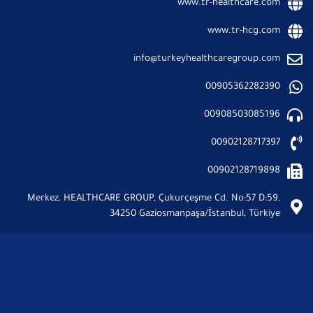
www.tr-healthcare.com
www.tr-hcg.com
info@turkeyhealthcaregroup.com
00905362282390
00908503085196
00902128717397
00902128719898
Merkez, HEALTHCARE GROUP, Çukurçeşme Cd. No:57 D:59,
34250 Gaziosmanpaşa/İstanbul, Türkiye