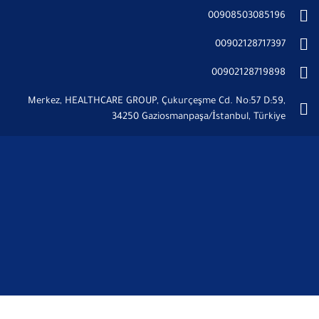
00908503085196
00902128717397
00902128719898
Merkez, HEALTHCARE GROUP, Çukurçeşme Cd. No:57 D:59,
34250 Gaziosmanpaşa/İstanbul, Türkiye