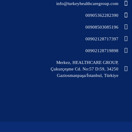
info@turkeyhealthcaregroup.com
00905362282390
00908503085196
00902128717397
00902128719898
Merkez, HEALTHCARE GROUP,
Çukurçeşme Cd. No:57 D:59, 34250
Gaziosmanpaşa/İstanbul, Türkiye