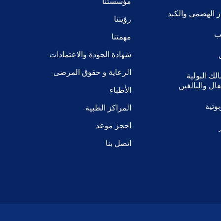
مؤسستنا
 الهضمي والكبد
رؤيتنا
يب
مهمتنا
شهادة الجودة والاعتمادات
الرعاية و حقوق المرضى
ك البولية
ال والبالغين
الأطباء
وتية
المراكز الطبية
احجز موعد
اتصل بنا