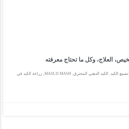
Cryptogenic Cirrhosis, تشمع الكبد المتقدم, أسباب تشمع الكبد, أعراض تشمع الكبد, الكبد الدهني المحترق, MASLD MASH, زراعة الكبد في