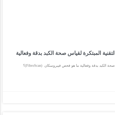
أهم المعلومات عن الفيبروسكان (FibroScan) | التقنية المبتكرة لقياس صحة الكبد بدقة وفعالية ما هو فحص فيبروسكان (FibroScan)؟