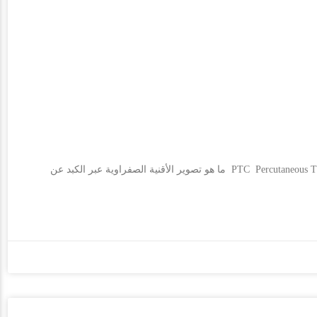
تصوير الأقنية الصفراوية عن طريق الجلد PTC Percutaneous Transhepatic Cholangiography ما هو تصوير الأقنية الصفراوية عبر الكبد عن