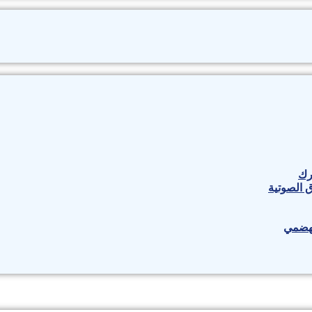
رك
 الصوتية
لهضمي