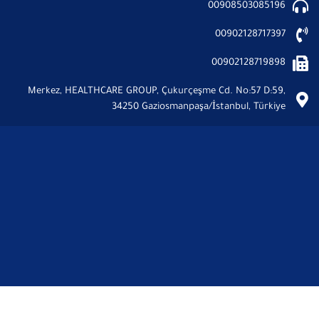
00908503085196
00902128717397
00902128719898
Merkez, HEALTHCARE GROUP, Çukurçeşme Cd. No:57 D:59,
34250 Gaziosmanpaşa/İstanbul, Türkiye