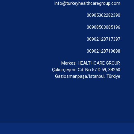
info@turkeyhealthcaregroup.com
00905362282390
00908503085196
00902128717397
00902128719898
Merkez, HEALTHCARE GROUP,
Çukurçeşme Cd. No:57 D:59, 34250
Gaziosmanpaşa/İstanbul, Türkiye