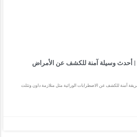
ة | أحدث وسيلة آمنة للكشف عن الأمراض
ً عن الاختبار غير الجراحي قبل الولادة (NIPT)، أحدث طريقة آمنة للكشف عن الاضطرابات الوراثية مثل متلازمة داون وتثلث