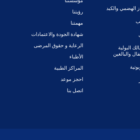
مؤسستنا
 الهضمي والكبد
رؤيتنا
يب
مهمتنا
شهادة الجودة والاعتمادات
الرعاية و حقوق المرضى
ك البولية
ال والبالغين
الأطباء
وتية
المراكز الطبية
احجز موعد
اتصل بنا