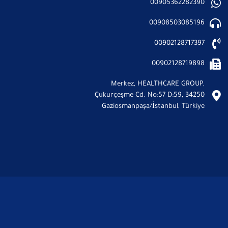
00905362282390
00908503085196
00902128717397
00902128719898
Merkez, HEALTHCARE GROUP,
Çukurçeşme Cd. No:57 D:59, 34250
Gaziosmanpaşa/İstanbul, Türkiye