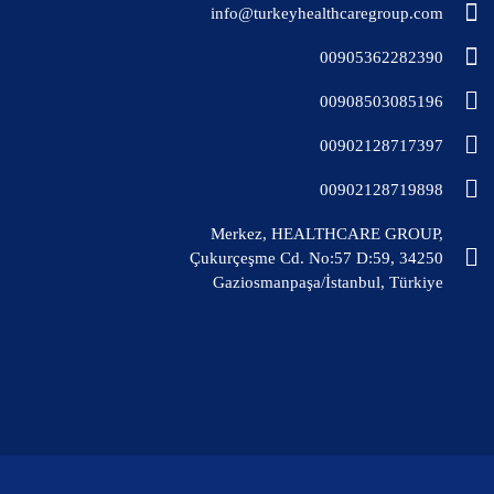
info@turkeyhealthcaregroup.com
00905362282390
00908503085196
00902128717397
00902128719898
Merkez, HEALTHCARE GROUP,
Çukurçeşme Cd. No:57 D:59, 34250
Gaziosmanpaşa/İstanbul, Türkiye