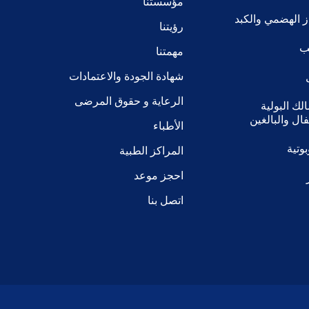
مؤسستنا
 الهضمي والكبد
رؤيتنا
يب
مهمتنا
شهادة الجودة والاعتمادات
الرعاية و حقوق المرضى
ك البولية
ال والبالغين
الأطباء
وتية
المراكز الطبية
احجز موعد
اتصل بنا