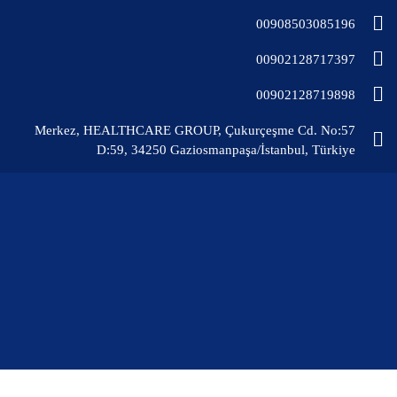
00908503085196
00902128717397
00902128719898
Merkez, HEALTHCARE GROUP, Çukurçeşme Cd. No:57
D:59, 34250 Gaziosmanpaşa/İstanbul, Türkiye