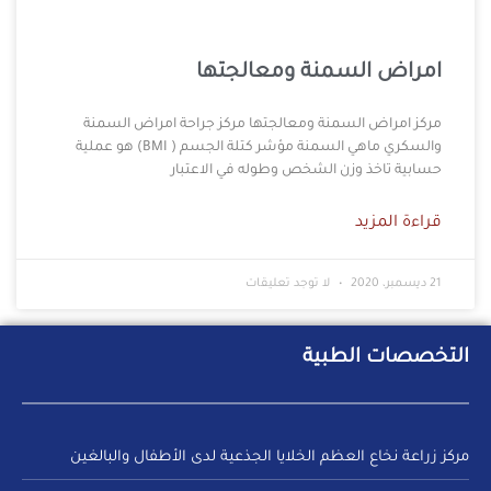
امراض السمنة ومعالجتها
مركز امراض السمنة ومعالجتها مركز جراحة امراض السمنة
والسكري ماهي السمنة مؤشر كتلة الجسم ( BMI) هو عملية
حسابية تاخذ وزن الشخص وطوله في الاعتبار
قراءة المزيد
21 ديسمبر، 2020
لا توجد تعليقات
التخصصات الطبية
مركز زراعة نخاع العظم الخلايا الجذعية لدى الأطفال والبالغين