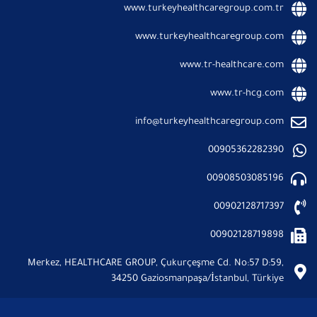
www.turkeyhealthcaregroup.com.tr
www.turkeyhealthcaregroup.com
www.tr-healthcare.com
www.tr-hcg.com
info@turkeyhealthcaregroup.com
00905362282390
00908503085196
00902128717397
00902128719898
Merkez, HEALTHCARE GROUP, Çukurçeşme Cd. No:57 D:59,
34250 Gaziosmanpaşa/İstanbul, Türkiye