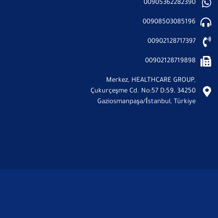
00905362282390
00908503085196
00902128717397
00902128719898
Merkez, HEALTHCARE GROUP,
Çukurçeşme Cd. No:57 D:59, 34250
Gaziosmanpaşa/İstanbul, Türkiye