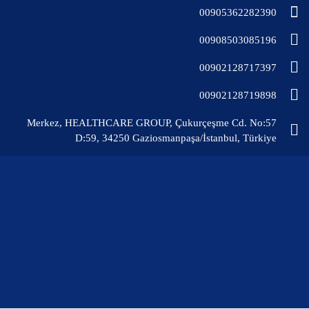
00905362282390
00908503085196
00902128717397
00902128719898
Merkez, HEALTHCARE GROUP, Çukurçeşme Cd. No:57
D:59, 34250 Gaziosmanpaşa/İstanbul, Türkiye