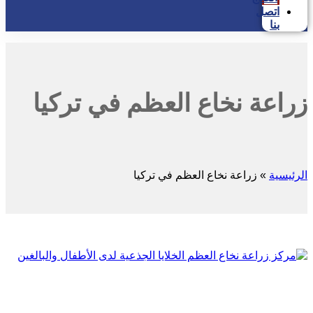
اتصل
بنا
اعة نخاع العظم في تركيا
يسية
»
زراعة نخاع العظم في تركيا