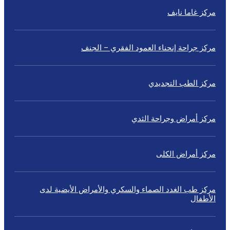
ركز غاما نايف
ركز جراحة إنحناء العمود الفقري – الجنف
ركز الطب التجديدي
ركز أمراض وجراحة الثدي
ركز أمراض الكلى
ركز طب الغدد الصماء والسكري والأمراض الأيضية لدى
لأطفال