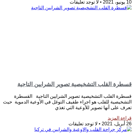
لا توجد تعليقات
رة القلب التشخيصية تصوير الشرايين التاجية
ة القلب التشخيصية تصوير الشرايين التاجية القسطرة
خيصية للقلب هو اجراء طفيف التوغل في الأوعية الدموية حيث
 على أنها تصوير للأوعية التي تغذي
ة المزيد
لا توجد تعليقات