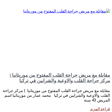
بلة مع مريض جراحة القلب المفتوح من موريتانيا |
ز جراحة القلب والاوعية والشرايين في تركيا
لة مع مريض جراحة القلب المفتوح من موريتانيا | مركز جراحة
ب والاوعية والشرايين في تركيا محمد عمار من موريتانيا اسم
 43 سنة
ة المزيد