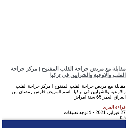
بلة مع مريض جراحة القلب المفتوح | مركز جراحة
لب والاوعية والشرايين في تركيا
لة مع مريض جراحة القلب المفتوح | مركز جراحة القلب
وعية والشرايين في تركيا اسم المريض فارس رمضان من
لعمر 65 سنة امراض
ة المزيد
لا توجد تعليقات