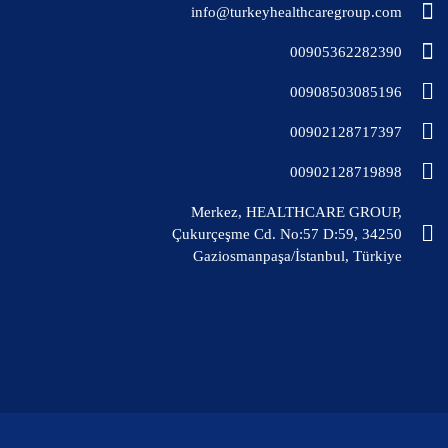
info@turkeyhealthcaregroup.com
00905362282390
00908503085196
00902128717397
00902128719898
Merkez, HEALTHCARE GROUP,
Çukurçeşme Cd. No:57 D:59, 34250
Gaziosmanpaşa/İstanbul, Türkiye