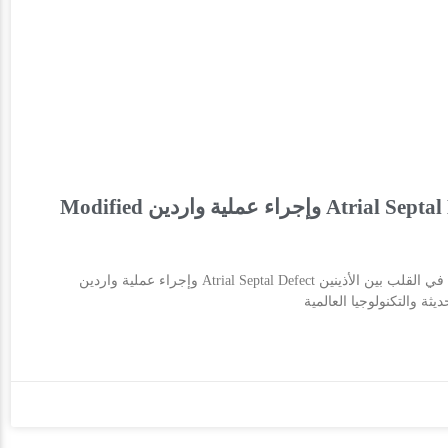
عملية إغلاق الثقب في القلب بين الأذينين Atrial Septal Defect وإجراء عملية واردين Modified
https://www.youtube.com/watch?v=dQH3sPNgYmg عملية إغلاق الثقب في القلب بين الأذينين Atrial Septal Defect وإجراء عملية واردين