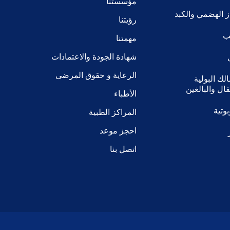
مؤسستنا
 الهضمي والكبد
رؤيتنا
يب
مهمتنا
شهادة الجودة والاعتمادات
الرعاية و حقوق المرضى
ك البولية
ال والبالغين
الأطباء
وتية
المراكز الطبية
احجز موعد
اتصل بنا