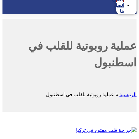
اتصل
بنا
لية روبوتية للقلب في
طنبول
يسية
»
عملية روبوتية للقلب في اسطنبول