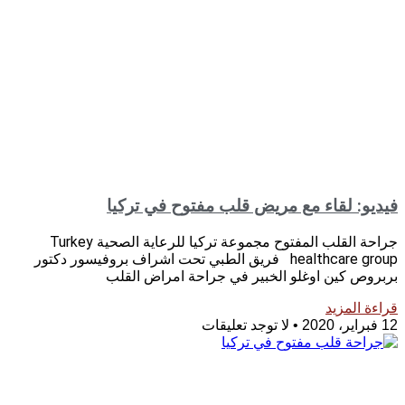
يو: لقاء مع مريض قلب مفتوح في تركيا
جراحة القلب المفتوح مجموعة تركيا للرعاية الصحية Turkey
healthcare group فريق الطبي تحت اشراف بروفيسور دكتور
وص كين اوغلو الخبير في جراحة امراض القلب
ة المزيد
لا توجد تعليقات