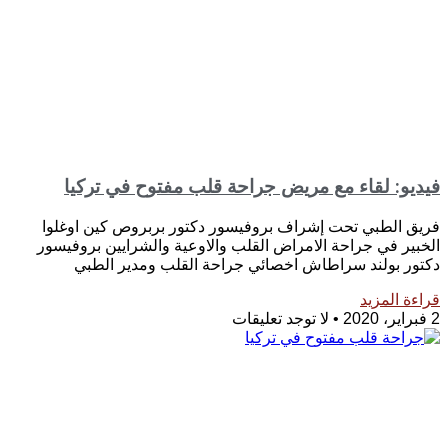
يو: لقاء مع مريض جراحة قلب مفتوح في تركيا
 الطبي تحت إشراف بروفيسور دكتور بربروص كين اوغلوا
ير في جراحة الامراض القلب والاوعية والشرايين بروفيسور
ر بولند سراطاش اخصائي جراحة القلب ومدير الطبي
ة المزيد
لا توجد تعليقات