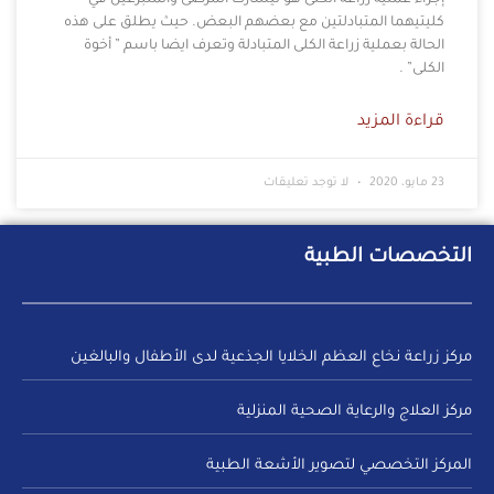
كليتيهما المتبادلتين مع بعضهم البعض. حيث يطلق على هذه
الحالة بعملية زراعة الكلى المتبادلة وتعرف ايضا باسم ” أخوة
الكلى” .
قراءة المزيد
23 مايو، 2020
لا توجد تعليقات
التخصصات الطبية
مركز زراعة نخاع العظم الخلايا الجذعية لدى الأطفال والبالغين
مركز العلاج والرعاية الصحية المنزلية
المركز التخصصي لتصوير الأشعة الطبية