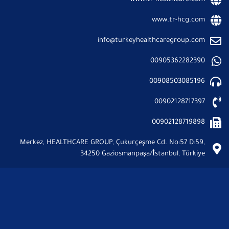
www.tr-hcg.com
info@turkeyhealthcaregroup.com
00905362282390
00908503085196
00902128717397
00902128719898
Merkez, HEALTHCARE GROUP, Çukurçeşme Cd. No:57 D:59,
34250 Gaziosmanpaşa/İstanbul, Türkiye