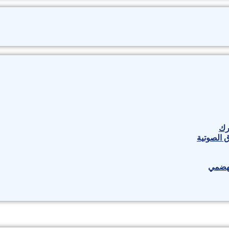
رك
 الصوتية
لهضمي