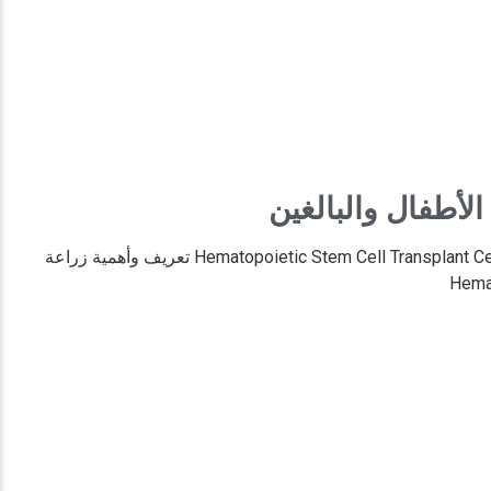
الأطفال والبالغين
مركز زراعة نخاع العظم الخلايا الجذعية لدى الأطفال والبالغين Hematopoietic Stem Cell Transplant Center تعريف وأهمية زراعة